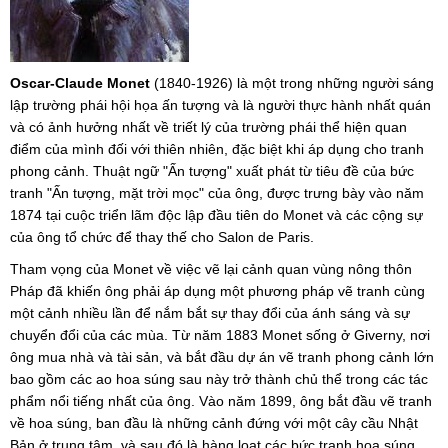
Oscar-Claude Monet
(1840-1926) là một trong những người sáng
lập trường phái hội họa ấn tượng và là người thực hành nhất quán
và có ảnh hưởng nhất về triết lý của trường phái thể hiện quan
điểm của mình đối với thiên nhiên, đặc biệt khi áp dụng cho tranh
phong cảnh. Thuật ngữ "Ấn tượng" xuất phát từ tiêu đề của bức
tranh "Ấn tượng, mặt trời mọc" của ông, được trưng bày vào năm
1874 tại cuộc triển lãm độc lập đầu tiên do Monet và các cộng sự
của ông tổ chức để thay thế cho Salon de Paris.
Tham vọng của Monet về việc vẽ lại cảnh quan vùng nông thôn
Pháp đã khiến ông phải áp dụng một phương pháp vẽ tranh cùng
một cảnh nhiều lần để nắm bắt sự thay đổi của ánh sáng và sự
chuyển đổi của các mùa. Từ năm 1883 Monet sống ở Giverny, nơi
ông mua nhà và tài sản, và bắt đầu dự án vẽ tranh phong cảnh lớn
bao gồm các ao hoa súng sau này trở thành chủ thể trong các tác
phẩm nổi tiếng nhất của ông. Vào năm 1899, ông bắt đầu vẽ tranh
về hoa súng, ban đầu là những cảnh đứng với một cây cầu Nhật
Bản ở trung tâm, và sau đó là hàng loạt các bức tranh hoa súng