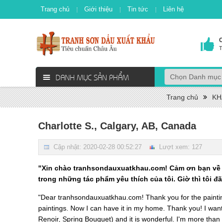
Trang chủ
Giới thiệu
Tin tức
Liên hệ
T
DANH MỤC SẢN PHẨM
Trang chủ
KH
Charlotte S., Calgary, AB, Canada
Cập nhật: 2020-02-28 00:52:27
Lượt xem: 127
"Xin chào tranhsondauxuatkhau.com! Cảm ơn bạn về b
trong những tác phẩm yêu thích của tôi. Giờ thì tôi đ
"Dear tranhsondauxuatkhau.com! Thank you for the paintin
paintings. Now I can have it in my home. Thank you! I want
Renoir, Spring Bouquet) and it is wonderful. I'm more than