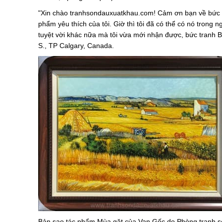
"Xin chào tranhsondauxuatkhau.com! Cảm ơn bạn về bức tr
phẩm yêu thích của tôi. Giờ thì tôi đã có thể có nó trong
tuyệt vời khác nữa mà tôi vừa mới nhận được, bức tranh Bó
S., TP Calgary, Canada.
Bản sao tác phẩm Mùa gặt của Van Gốc do Phòng tranh sơ