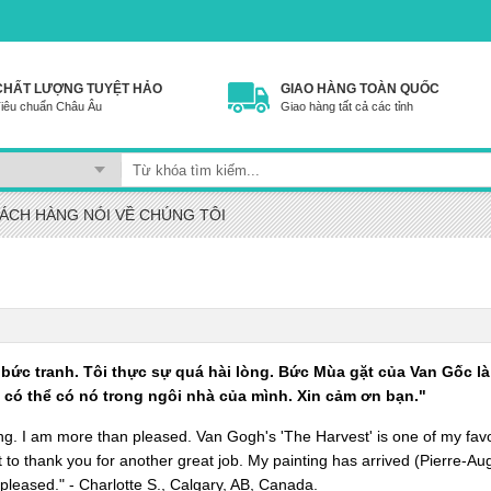
CHẤT LƯỢNG TUYỆT HẢO
GIAO HÀNG TOÀN QUỐC
iêu chuẩn Châu Âu
Giao hàng tất cả các tỉnh
ÁCH HÀNG NÓI VỀ CHÚNG TÔI
ức tranh. Tôi thực sự quá hài lòng. Bức Mùa gặt của Van Gốc là
ã có thể có nó trong ngôi nhà của mình. Xin cảm ơn bạn."
g. I am more than pleased. Van Gogh's 'The Harvest' is one of my favo
 to thank you for another great job. My painting has arrived (Pierre-Au
 pleased." - Charlotte S., Calgary, AB, Canada.