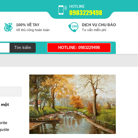
HOTLINE
0983229498
100% VẼ TAY
DỊCH VỤ CHU ĐÁO
Vẽ thủ công hoàn toàn
Tư vấn miễn phí
 một
rite
guste