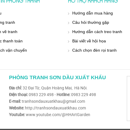
IN PHÒNG TRANH
HỖ TRỢ KHÁCH HÀNG
u
Hướng dẫn mua hàng
ng tranh
Câu hỏi thường gặp
h vẽ tranh
Hướng dẫn cách treo tranh
c thanh toán
Bài viết về hội họa
ách vận chuyển
Cách chọn đèn rọi tranh
PHÒNG TRANH SƠN DẦU XUẤT KHẨU
Địa chỉ:
32 Đại Từ, Quận Hoàng Mai, Hà Nội.
Điện thoại:
0983 229 498 -
Hotline:
0983 229 498
E-mail:
tranhsondauxuatkhau@gmail.com
Website:
http://tranhsondauxuatkhau.com
Youtube:
www.youtube.com/@HHArtGarden