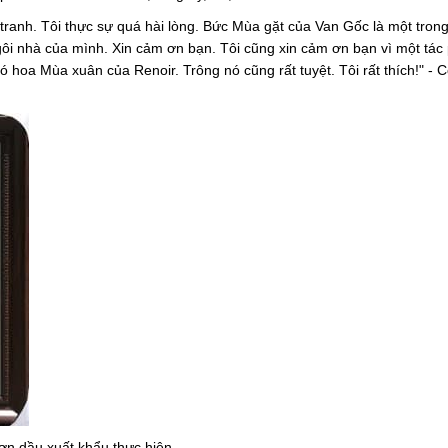
anh. Tôi thực sự quá hài lòng. Bức Mùa gặt của Van Gốc là một tron
 ngôi nhà của mình. Xin cảm ơn bạn. Tôi cũng xin cảm ơn bạn vì một tá
 hoa Mùa xuân của Renoir. Trông nó cũng rất tuyệt. Tôi rất thích!" - C
n dầu xuất khẩu thực hiện.